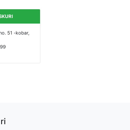
SKURI
 no. 51 -kobar,
399
ri