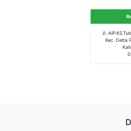
I
Jl. AIP.KS.T
Kec. Delta
Kal
0
D