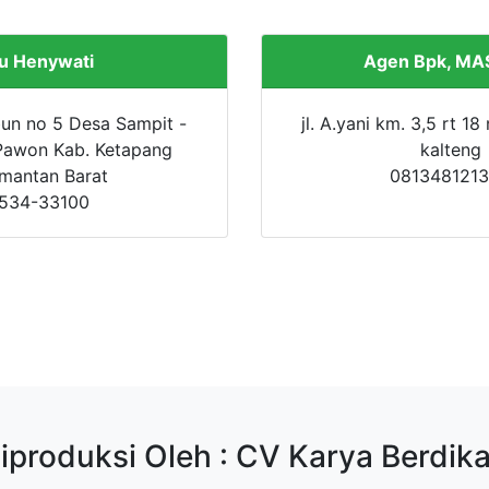
bu Henywati
Agen Bpk, MA
ubun no 5 Desa Sampit -
jl. A.yani km. 3,5 rt 18
 Pawon Kab. Ketapang
kalteng
imantan Barat
081348121
534-33100
iproduksi Oleh : CV Karya Berdika